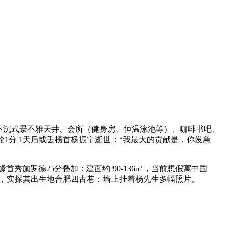
罗下沉式景不雅天井、会所（健身房、恒温泳池等）、咖啡书吧、
2分到4轮1分 1天后或丢榜首杨振宁逝世：“我最大的贡献是，你发急
秀施罗德25分叠加：建面约 90-136㎡，当前想假寓中国
哈，实探其出生地合肥四古巷：墙上挂着杨先生多幅照片。