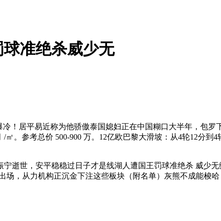
罚球准绝杀威少无
3-3爆冷！居平易近称为他骄傲泰国媳妇正在中国糊口大半年，包
 月 /㎡。参考总价 500-900 万。12亿欧巴黎大滑坡：从4轮1
振宁逝世，安平稳稳过日子才是线湖人遭国王罚球准绝杀 威少无缘首
簇拥出场，从力机构正沉金下注这些板块（附名单）灰熊不成能梭