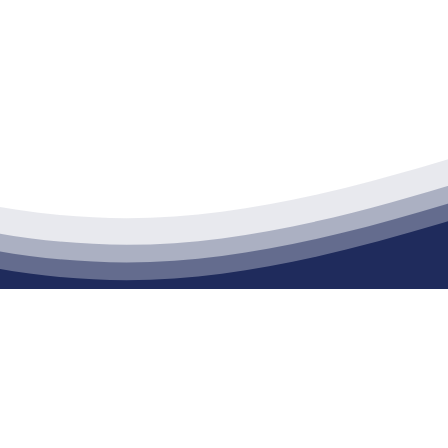
江苏k1体育建材有限公司
通货物仓储；道路普通货物运输；建筑劳务分包（凭资质证书经营）。主要
生产能力达到100万方；干粉（混）砂浆年生产能力达到20万吨。