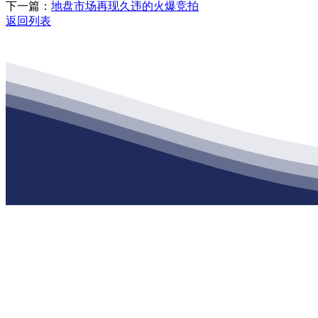
下一篇：
地盘市场再现久违的火爆竞拍
返回列表
公司经营范围包括：建材销售；干粉砂浆、水泥制品生产、销售；普
地 址：南通市滨海园区东晋村八组江苏k1体育建材有限公司