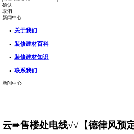
确认
取消
新闻中心
关于我们
装修建材百科
装修建材知识
联系我们
新闻中心
云➨售楼处电线√√【德律风预