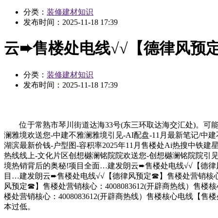
分类：
装修建材知识
发布时间：
2025-11-18 17:39
云➨售楼处电线√√【德律风预
分类：
装修建材知识
发布时间：
2025-11-18 17:39
位于常熟市琴川街道达海33号(东三环取达海交汇处)。可
澜雅境欢送您-中建不雅澜雅境引见-AI配盘-11月最新笔记/
湖滨最新价钱-户型图-容积率2025年11月售楼处Ai热搜中
热线线上-文化片区创想樾澜铭院院欢送您-创想樾澜铭院院引见-
境热销背后的奥秘!项目全面…建发朗云➨售楼处电线√√【德律风
目…建发朗云➨售楼处电线√√【德律风预定☎】售楼处营销核心：
风预定☎】售楼处营销核心：4008083612(开辟商热线）
楼处营销核心：4008083612(开辟商热线）售楼核心电
本过低。