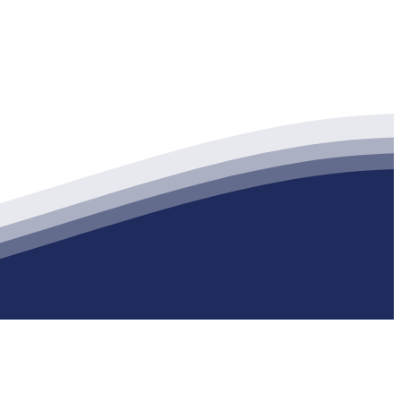
生产各种强度等级的商品（预拌）混凝土和干粉（混）砂浆，混凝土年