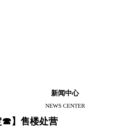
新闻中心
NEWS CENTER
定☎】售楼处营