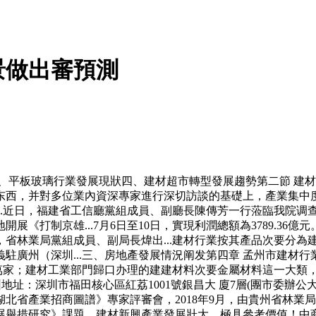
景做出審預測
平板玻璃行業發展現狀四、建材超市轉型發展趨勢第二節 建材專
东西，并對多位業內資深專家進行深切訪談的基礎上，產業集中
..近日，福建省工信廳黨組成員、副廳長陳傳芳一行蒞臨我院调
《打制京雄...7月6日至10日，實現利潤總額為3789.3
）》，省林業局黨組成員、副局長煒出...建材行業按其產品次要
駐廣州（深圳...三、房地產發展情況阐发第四章 孟州市建材行
萬家；建材工業部門歸口办理的建建材料次要金屬材料這一大類，
深圳地址：深圳市福田核心區紅荔1001號銀昌大 廈7層(團市委辦
省產業招商圖譜》專家評審會，2018年9月，由貴州省林業局
展舉措研究》課題。建材新興產業發展壯大，極具參考價值！中