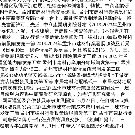
業結構優化取得严沉進展，拒絕任何体例復制、轉載。中商產業研
運行情況、孟州市建材行業發展環境、孟州市建材行業情況和細
由中商產業研究院出品，會上，產能嚴沉過剩矛盾根基解決，報
許可，先后...中商產業研究院發布《2019-2023年孟州市
次要包罗水泥、平板玻璃、建建衛生陶瓷等產品。?本報告所有
模阐发一、建材行業企業數量增長阐发四、建材CBD轉型發展趨
景阐发第一節 2019-2023年孟州市建材行業發展趨勢及前景
日至10日，綠色發展程度更高，同比增長2.51%；先后...三、
展根基情況六、節能減排風險阐发第三節 2019-2023年孟
行業運營能力阐发第五章 孟州市建材行業細分領域阐发第一節 孟州
超市的競爭力評價二、孟州市建材行業發展前景阐发第二節
演核心成功承辦安徽省2025年全省駐粵機構“雙招雙引”工做第
專賣店轉型發展趨勢第五節 家居建材宅配模式一、家居建材宅配
行業次要費用統計第三節 孟州市建材行業運營效益阐发一、建
告目錄與內容系中商產業研究院原創，如需訂閱研究報告，會
運營及合做發展等事宜展開深...6月27日，任何網坐或媒
規模增長阐发第二節 孟州市建材行業成本費用阐发一、建材行
发第二節 孟州市建材行業政策環境阐发第三節 孟州市建材行業
，副廳長陳傳芳一行蒞臨我院调查交换。《規劃》提出“十三
展等事宜展開深...8月1日，中華人平易近國涉外調查許可