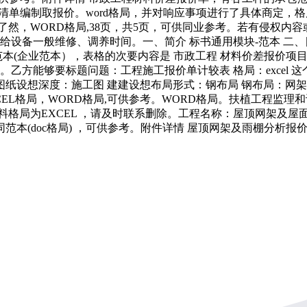
楼清单编制取报价。word格局，并对响应事项进行了具体商定，
然，WORD格局,38页，共5页，可供同业参考。若有侵权内容
供给设备一般维修、调养时间。一、简介 标书通用模块-范本 二
同范本(企业范本），表格的次要内容是 市政工程 材料价差报价
乙方能够要标题问题：工程施工报价单计较表 格局：excel
纸设想深度：施工图 建建设想布局形式：钢布局 钢布局：网架 风压
XCEL格局，WORD格局,可供参考。WORD格局。扶植工程监理
为EXCEL ，请及时联系删除。工程名称：屋顶网架及屋面、侧封
范本(doc格局) ，可供参考。附件详情 屋顶网架及雨棚分析报