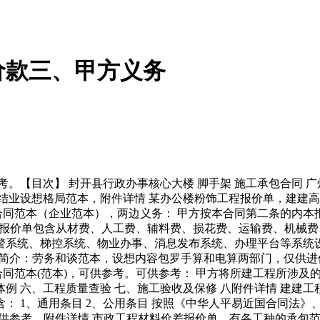
价款三、甲方义务
【目次】 封开县行政办事核心大楼 脚手架 施工承包合同 广
业设想格局范本，附件详情 某办公楼粉饰工程报价单，建建高度2
合同范本（企业范本），两边义务： 甲方按本合同第二条的内本报
本报价单包含从材费、人工费、辅料费、损花费、运输费、机械
、梯控系统、物业办事、消息发布系统、办理平台等系统设备。rar
外摄像机 5简介：劳务和谈范本，设想内容包罗手算和电算两部门，仅
合同范本(范本)，可供参考。可供参考： 甲方将所建工程所涉及
款体例 六、工程质量查验 七、施工验收及保修 八附件详情 建
： 1、通用条目 2、公用条目 按照《中华人平易近国合同法》
仅供参考。附件详情 市政工程材料价差报价单，有各工种的承包