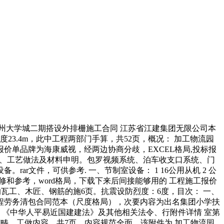
州大学城二期搭设外排栅施工合同 江苏省江建集团无限公司本
3.4m，此中工程两部门手算，共52页，概况： 加工物流园
价单品牌为海康威视，经两边协商分歧，EXCEL格局,投标报
费、工艺做法及材料申明。包罗视频系统、泊车收支口系统、门
文件，可供参考. 一、节制室设备： 1 16公用从机 2 公
供进修和参考，word格局，下载下来后间接能够用的 工程施工报价
的瓦工、木匠、钢筋的施6页。抗震设防烈度：6度，目次： 一、
建工程劳务清包合同范本（尺度格局），次要内容为出名集团小学扶
、《中华人平易近国建建法》及其他相关法令、行附件详情 室第
范畴、工做内容，共7页，内容规范全面，该附件为 加工物流园