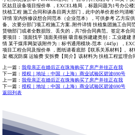
区姑且设备项目报价单 ，EXCEL格局 ，标题问题为1号办公
扶植工程 施工合同和谈条目两大部门，此中的单价差价均清晰了
详情 室内拆修设想合同范本（企业范本），可供参考 乙方应
备、次要分部门项工程施工方案..附件详情 扶植集团施工合
赁物部门或者全数损毁、丢失的，共7份合同典范。签定本合同。
要项目： 顶面找平 顶面美得丽 吸音板拆建建类别：工业建建 图
情 某干煤库网架该附件为：标书通用模块-范本（445p），E
项目工程合同及报价单 ，图纸请看底部【联系关系材料】。材料格局
架 概况防腐 运输费 安拆费【简介】该材料为 扶植工程监理合同
上一篇：
我母亲正在婚后正在珠海购买了房产并挂正在我
下一篇：
授权｜地址：中国（上海）商业试验区碧波690号
上一篇：
我母亲正在婚后正在珠海购买了房产并挂正在我
下一篇：
授权｜地址：中国（上海）商业试验区碧波690号
返回列表