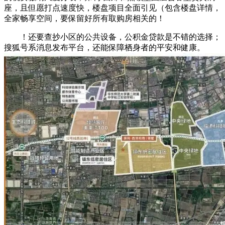
座，且但愿打点速度快，楼盘项目全面引见（包含楼盘详情，
全家畅享空间，要保留好所有取购房相关的！
！还要查抄小区的公共设备，公积金贷款是不错的选择；
搜狐号系消息发布平台，还能保障栖身者的平安和健康。