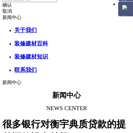
确认
取消
新闻中心
关于我们
装修建材百科
装修建材知识
联系我们
新闻中心
新闻中心
NEWS CENTER
很多银行对衡宇典质贷款的提