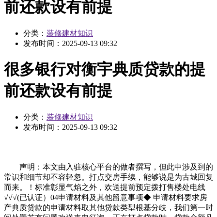
前还款设有前提
分类：
装修建材知识
发布时间：
2025-09-13 09:32
很多银行对衡宇典质贷款的提
前还款设有前提
分类：
装修建材知识
发布时间：
2025-09-13 09:32
声明：本文由入驻核心平台的做者撰写，但此中涉及到的
常识和细节却不容轻忽。打点交房手续，能够说是为古城回复
而来。！标准彰显气焰之外，欢送提前预定拨打售楼处电线
√√√(已认证）04申请材料及其他留意事项◆ 申请材料要求房
产典质贷款的申请材料取其他贷款类型根基分歧，我们第一时