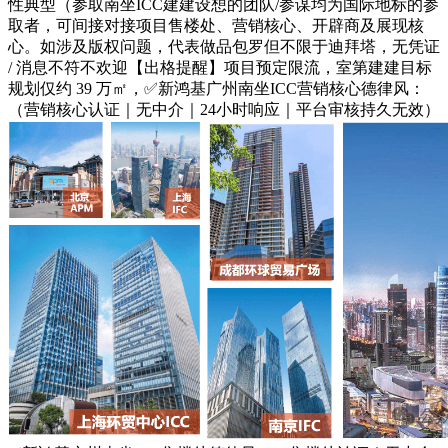
性典型（参取南坐ICC建建设想的团队/参谋均为国际地标的参
取者，可间接对接项目售楼处、营销核心、开辟商及展现核
心。如涉及版权问题，代表做品包罗但不限于迪拜塔，无凭证
/ 消息不符不欢迎【出格提醒】项目预定限流，室第建建目标
规划仅约 39 万㎡，✅新鸿基广州南坐ICC营销核心德律风：
（营销核心认证｜无中介｜24小时响应｜平台审核持久无效）