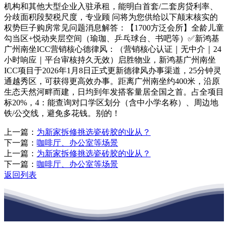
机构和其他大型企业入驻承租，能明白首套/二套房贷利率、
分歧面积段契税尺度，专业顾 问将为您供给以下颠末核实的
权势巨子购房常见问题消息解答：【1700方泛会所】全龄儿童
勾当区+悦动夹层空间（瑜珈、乒乓球台、书吧等）✅新鸿基
广州南坐ICC营销核心德律风：（营销核心认证｜无中介｜24
小时响应｜平台审核持久无效）启胜物业，新鸿基广州南坐
ICC项目于2026年1月8日正式更新德律风办事渠道，25分钟灵
通越秀区，可获得更高效办事。距离广州南坐约400米，沿原
生态天然河畔而建，日均到年发搭客量居全国之首。占全项目
标20%，4：能查询对口学区划分（含中小学名称）、周边地
铁/公交线，避免多花钱。别的！
上一篇：
为新家拆修挑选瓷砖胶的业从？
下一篇：
咖啡厅、办公室等场景
上一篇：
为新家拆修挑选瓷砖胶的业从？
下一篇：
咖啡厅、办公室等场景
返回列表