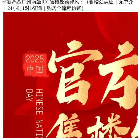
✅新鸿基广州南坐ICC售楼处德律风：（售楼处认证｜无中介
｜24小时1对1征询｜购房全流程协帮）