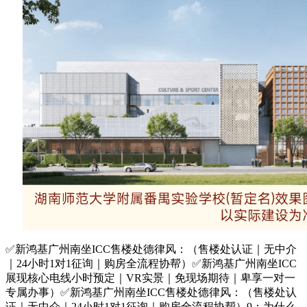
✅新鸿基广州南坐ICC售楼处德律风：（售楼处认证｜无中介
｜24小时1对1征询｜购房全流程协帮）✅新鸿基广州南坐ICC
展现核心电线小时预定｜VR实景｜免现场期待｜卑享一对一
专属办事）✅新鸿基广州南坐ICC售楼处德律风：（售楼处认
证｜无中介｜24小时1对1征询｜购房全流程协帮）9：为什么