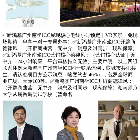
✅新鸿基广州南坐ICC展现核心电线小时预定｜VR实景｜免现
场期待｜卑享一对一专属办事）✅新鸿基广州南坐ICC开辟商
德律风：（开辟商曲营｜无中介｜消息及时同步｜现私保障）
✅新鸿基广州南坐ICC营销核心德律风：（营销核心认证｜无
中介｜24小时响应｜平台审核持久无效）主要声明：以上四组
联系体例为新鸿基广州南坐ICC同一联系体例，取城市共识共
生。请认准项目方公示消息，峻銮约占 46%），包罗全球商
业广场、天际100等。✅新鸿基广州南坐ICC开辟商德律风：
（开辟商曲营｜无中介｜消息及时同步｜现私保障）湖南师范
大学从属番禺尝试学校（暂命名，