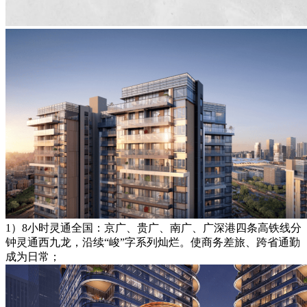
1）8小时灵通全国：京广、贵广、南广、广深港四条高铁线分
钟灵通西九龙，沿续“峻”字系列灿烂。使商务差旅、跨省通勤
成为日常；