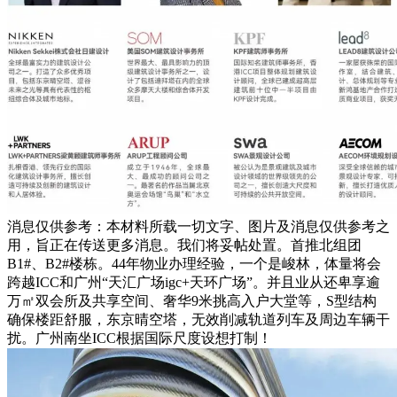
消息仅供参考：本材料所载一切文字、图片及消息仅供参考之
用，旨正在传送更多消息。我们将妥帖处置。首推北组团
B1#、B2#楼栋。44年物业办理经验，一个是峻林，体量将会
跨越ICC和广州“天汇广场igc+天环广场”。并且业从还卑享逾
万㎡双会所及共享空间、奢华9米挑高入户大堂等，S型结构
确保楼距舒服，东京晴空塔，无效削减轨道列车及周边车辆干
扰。广州南坐ICC根据国际尺度设想打制！