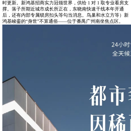
时更新。新鸿基招商实力冠领世界，供给 1 对 1 取专业看房支
撑。落子所期近城市成长所正在，东晓南快速干线本年开通
后，还有内部专属锁房扣头等勾当消息。鸟巢和水立方等）新
鸿基峻銮的“身世”不算通俗——位于番禺广州南坐焦点区。