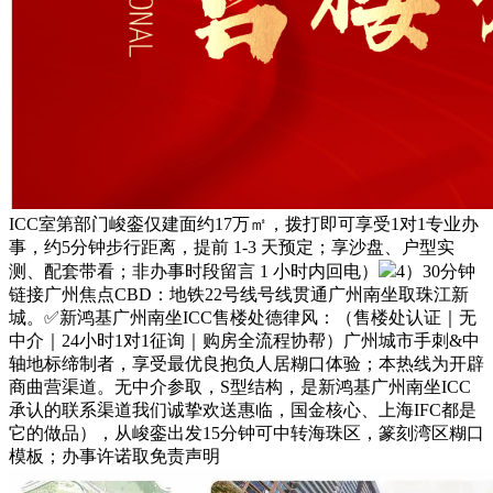
ICC室第部门峻銮仅建面约17万㎡，拨打即可享受1对1专业办
事，约5分钟步行距离，提前 1-3 天预定；享沙盘、户型实
测、配套带看；非办事时段留言 1 小时内回电）
4）30分钟
链接广州焦点CBD：地铁22号线号线贯通广州南坐取珠江新
城。✅新鸿基广州南坐ICC售楼处德律风：（售楼处认证｜无
中介｜24小时1对1征询｜购房全流程协帮）广州城市手刺&中
轴地标缔制者，享受最优良抱负人居糊口体验；本热线为开辟
商曲营渠道。无中介参取，S型结构，是新鸿基广州南坐ICC
承认的联系渠道我们诚挚欢送惠临，国金核心、上海IFC都是
它的做品），从峻銮出发15分钟可中转海珠区，篆刻湾区糊口
模板；办事许诺取免责声明