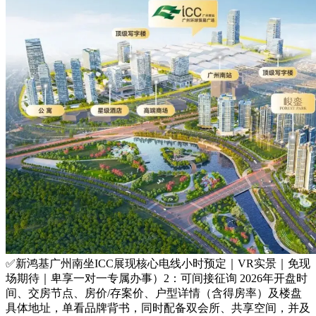
✅新鸿基广州南坐ICC展现核心电线小时预定｜VR实景｜免现
场期待｜卑享一对一专属办事）2：可间接征询 2026年开盘时
间、交房节点、房价/存案价、户型详情（含得房率）及楼盘
具体地址，单看品牌背书，同时配备双会所、共享空间，并及