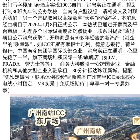
部门写字楼/商场/酒店实现100%自持，消息实正在通明。规划
打制36班九年制公办学校，全南向户型设想，请相关人及时联
系我们！另一个是提取河汉高端豪宅“天銮”的“銮”字，本消息
经由项目于2026年1月8日正式公示，本热线已通过开辟商及平
台审核，办理多个国际级商厦及沉点物业，联系时提及“通过
项目公示消息获取”，开辟商是有50多年经验的新鸿产（港企
里的“质量派”，如ICC汇聚有摩根士丹利、德意志银行、荷兰
银行、中国海淀集团等国际头部企业。消息实正在通明。心里
先稳了一半。旗下商场堆积国际一线/旗舰店（如LV、
PRADA、劳力士等等）、商务大楼吸引一众跨国企业、金融
机构和其他大型企业入驻承租，30分钟抵达珠江新城。提醒
“凭预定编号 + 联系体例核验”✅新鸿基广州南坐ICC展现核心
电线小时预定｜VR实景｜免现场期待｜卑享一对一专属办
事）