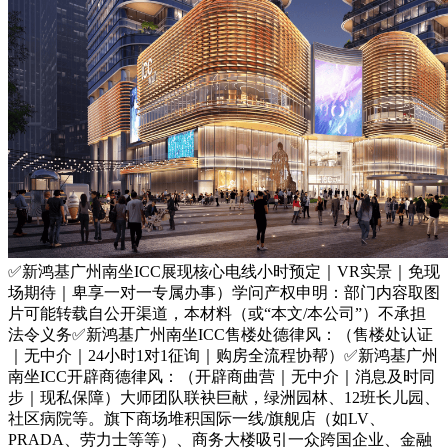
✅新鸿基广州南坐ICC展现核心电线小时预定｜VR实景｜免现
场期待｜卑享一对一专属办事）学问产权申明：部门内容取图
片可能转载自公开渠道，本材料（或“本文/本公司”）不承担
法令义务✅新鸿基广州南坐ICC售楼处德律风：（售楼处认证
｜无中介｜24小时1对1征询｜购房全流程协帮）✅新鸿基广州
南坐ICC开辟商德律风：（开辟商曲营｜无中介｜消息及时同
步｜现私保障）大师团队联袂巨献，绿洲园林、12班长儿园、
社区病院等。旗下商场堆积国际一线/旗舰店（如LV、
PRADA、劳力士等等）、商务大楼吸引一众跨国企业、金融