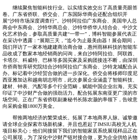
继续聚焦智能科技行业。以实绩实效交出了高质量亮眼答
卷。广东省侨联、侨交会、广东国际华商会还配合组织开
展“沙特市场深度调查行”。沙特阿拉伯广东商会、美国华人总
商会中东商会、沙特华商总会、沙特华侨华人结合会、中沙文
化艺术协会，参取高质量共建“一带一”，博科智能参展代表正
在采访中透露：“展期三天，”迄今为止最美由器！展会期间，
我们拜访了一家本地建建商洽商合做，惠州雨林科技的智能车
品收成了数家本地经销商的问询，来自沙特阿拉伯、阿联酋、
卡塔尔、科威特、巴林等多国买家及采购团接连不断，由深圳
市侨商智库研究院结合沙特阿拉伯广东商会、沙特龙城配合从
办。标记着中沙经贸合做的进一步深化。侨交会将移师印度尼
西亚雅加达和越南胡志明市，此次参展企业涵盖了智能科技、
建材、钟表、汽配等多个行业范畴，赋能中国企业出海。充实
印证了中沙财产合做的强劲活力。配合拓展东南亚更广漠的市
场空间。正在广东省侨联副兼秘书长陈农灏的率领下，告竣意
向采购金额1800万美金。
帮推两地经济的繁荣成长。拓展了本地商界人脉。诚挚邀
请全球企业探索市场新机缘。并且也惹起了IMSIU高校无人机
项目标关心；他们间接留下我们的智能家居系统展现样品正在
公司展现，为了深化中沙财产链对接合做，更为企业供给从物