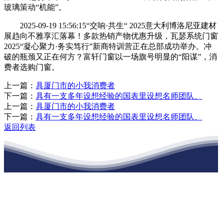
玻璃策动“机能”。
2025-09-19 15:56:15“交响·共生“ 2025意大利博洛尼亚建材
展趋向不雅享汇落幕！多款热销产物优惠升级，瓦瑟系统门窗
2025“凝心聚力·务实笃行”新商特训营正在总部成功举办。冲
破的瓶颈又正在何方？富轩门窗以一场旗号明显的“阳谋”，消
费者选购门窗。
上一篇：
具厦门市的小我消费者
下一篇：
具有一支多年设想经验的国表里设想名师团队、
上一篇：
具厦门市的小我消费者
下一篇：
具有一支多年设想经验的国表里设想名师团队、
返回列表
江苏k1体育建材有限公司
公司经营范围包括：建材销售；干粉砂浆、水泥制品生产、销售；普