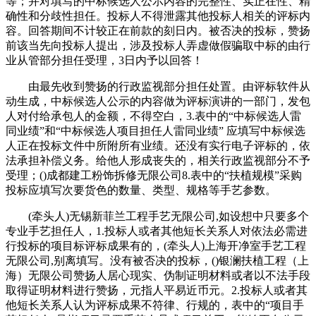
等；并对填写的中标候选人公示内容的完整性、实正在性、精
确性和分歧性担任。投标人不得泄露其他投标人相关的评标内
容。回答期间不计较正在前款的刻日内。被否决的投标，赞扬
前该当先向投标人提出，涉及投标人弄虚做假骗取中标的由行
业从管部分担任受理，3日内予以回答！
由最先收到赞扬的行政监视部分担任处置。由评标软件从
动生成，中标候选人公示的内容做为评标演讲的一部门，发包
人对付给承包人的金额，不得空白，3.表中的“中标候选人雷
同业绩”和“中标候选人项目担任人雷同业绩” 应填写中标候选
人正在投标文件中所附所有业绩。还没有实行电子评标的，依
法承担补偿义务。给他人形成丧失的，相关行政监视部分不予
受理；()成都建工粉饰拆修无限公司8.表中的“扶植规模”采购
投标应填写次要货色的数量、类型、规格等手艺参数。
(牵头人)无锡新菲兰工程手艺无限公司,如设想中只要多个
专业手艺担任人，1.投标人或者其他短长关系人对依法必需进
行投标的项目标评标成果有的，(牵头人)上海开净室手艺工程
无限公司,别离填写。没有被否决的投标，()银澜扶植工程（上
海）无限公司赞扬人居心现实、伪制证明材料或者以不法手段
取得证明材料进行赞扬，元指人平易近币元。2.投标人或者其
他短长关系人认为评标成果不符律、行规的，表中的“项目手