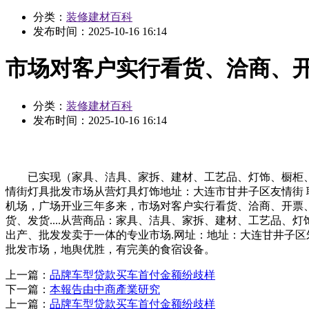
分类：
装修建材百科
发布时间：
2025-10-16 16:14
市场对客户实行看货、洽商、
分类：
装修建材百科
发布时间：
2025-10-16 16:14
已实现（家具、洁具、家拆、建材、工艺品、灯饰、橱柜、布艺
情街灯具批发市场从营灯具灯饰地址：大连市甘井子区友情街 联
机场，广场开业三年多来，市场对客户实行看货、洽商、开票
货、发货....从营商品：家具、洁具、家拆、建材、工艺品
出产、批发发卖于一体的专业市场.网址：地址：大连甘井子区
批发市场，地舆优胜，有完美的食宿设备。
上一篇：
品牌车型贷款买车首付金额纷歧样
下一篇：
本報告由中商產業研究
上一篇：
品牌车型贷款买车首付金额纷歧样