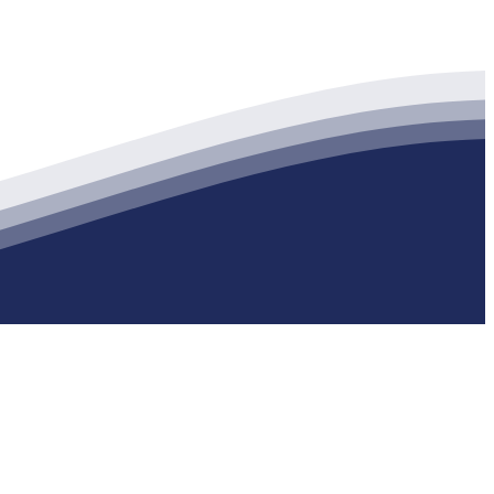
生产各种强度等级的商品（预拌）混凝土和干粉（混）砂浆，混凝土年