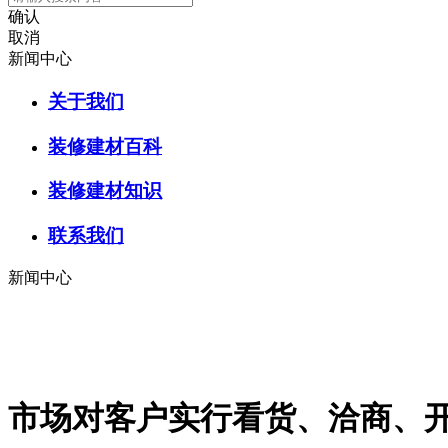
确认
取消
新闻中心
关于我们
装修建材百科
装修建材知识
联系我们
新闻中心
市场对客户实行看货、洽商、