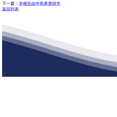
下一篇：
本報告由中商產業研究
返回列表
公司经营范围包括：建材销售；干粉砂浆、水泥制品生产、销售；普