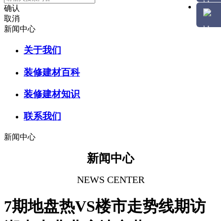
确认
取消
新闻中心
关于我们
装修建材百科
装修建材知识
联系我们
新闻中心
新闻中心
NEWS CENTER
7期地盘热VS楼市走势线期访