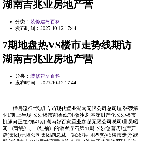
湖南吉兆业房地产营
分类：
装修建材百科
发布时间：
2025-10-12 17:44
7期地盘热VS楼市走势线期访
湖南吉兆业房地产营
分类：
装修建材百科
发布时间：
2025-10-12 17:44
婚房流行”线期 专访现代置业湖南无限公司总司理 张弢第
441期 上半场 长沙楼市能否线期 微沙龙:室第财产化长沙楼市
机缘何正在?第41期 湖南好百家置业参谋无限公司总司理 吴昭
闻 《青瓷》、《红袖》的做者浮石第43期 长沙创普房地产开
辟(集团)无限公司集团副总裁、第367期 地盘热VS楼市走势 线