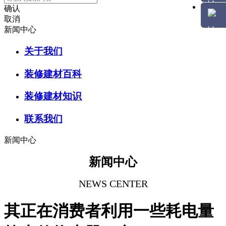
确认
取消
新闻中心
关于我们
装修建材百科
装修建材知识
联系我们
新闻中心
新闻中心
NEWS CENTER
其正在消费者利用一些耗电量