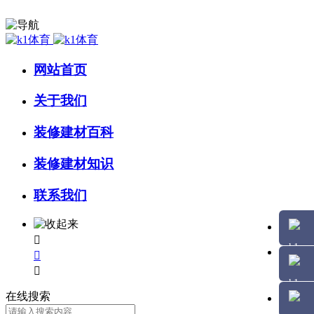
网站首页
关于我们
装修建材百科
装修建材知识
联系我们



在线搜索