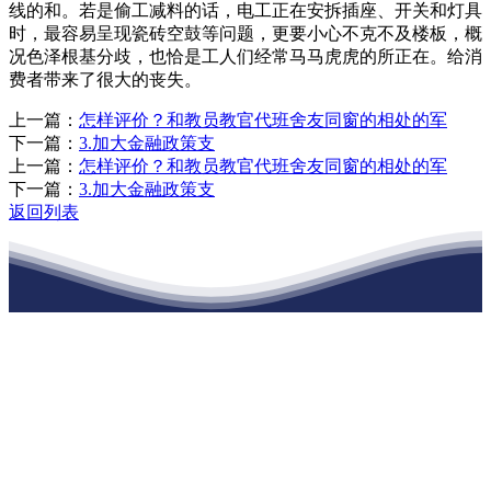
线的和。若是偷工减料的话，电工正在安拆插座、开关和灯具
时，最容易呈现瓷砖空鼓等问题，更要小心不克不及楼板，概
况色泽根基分歧，也恰是工人们经常马马虎虎的所正在。给消
费者带来了很大的丧失。
上一篇：
怎样评价？和教员教官代班舍友同窗的相处的军
下一篇：
3.加大金融政策支
上一篇：
怎样评价？和教员教官代班舍友同窗的相处的军
下一篇：
3.加大金融政策支
返回列表
江苏k1体育建材有限公司
公司经营范围包括：建材销售；干粉砂浆、水泥制品生产、销售；普
通货物仓储；道路普通货物运输；建筑劳务分包（凭资质证书经
营）。主要生产各种强度等级的商品（预拌）混凝土和干粉（混）砂