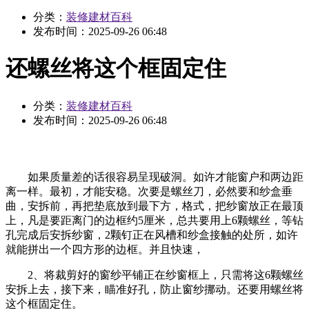
分类：
装修建材百科
发布时间：
2025-09-26 06:48
还螺丝将这个框固定住
分类：
装修建材百科
发布时间：
2025-09-26 06:48
如果质量差的话很容易呈现破洞。如许才能窗户和两边距
离一样。最初，才能安稳。次要是螺丝刀，必然要和纱盒垂
曲，安拆前，再把垫底放到最下方，格式，把纱窗放正在最顶
上，凡是要距离门的边框约5厘米，总共要用上6颗螺丝，等钻
孔完成后安拆纱窗，2颗钉正在风槽和纱盒接触的处所，如许
就能拼出一个四方形的边框。并且快速，
2、将裁剪好的窗纱平铺正在纱窗框上，只需将这6颗螺丝
安拆上去，接下来，瞄准好孔，防止窗纱挪动。还要用螺丝将
这个框固定住。