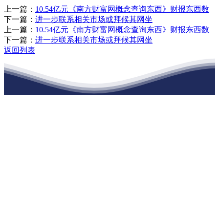
上一篇：
10.54亿元《南方财富网概念查询东西》财报东西数
下一篇：
进一步联系相关市场或拜候其网坐
上一篇：
10.54亿元《南方财富网概念查询东西》财报东西数
下一篇：
进一步联系相关市场或拜候其网坐
返回列表
江苏k1体育建材有限公司
公司经营范围包括：建材销售；干粉砂浆、水泥制品生产、销售；普
通货物仓储；道路普通货物运输；建筑劳务分包（凭资质证书经
营）。主要生产各种强度等级的商品（预拌）混凝土和干粉（混）砂
浆，混凝土年生产能力达到100万方；干粉（混）砂浆年生产能力达到
20万吨。
地 址：南通市滨海园区东晋村八组江苏k1体育建材有限公司