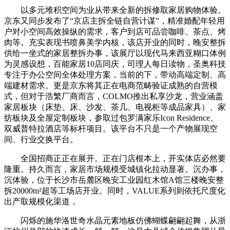
以多元堆积空间为业从带来全新的拆修取家居购物体验。
京东又同步发布了“京店主拆全链自营计谋”，精准婚配年轻用
户对小空间高效操纵的需求，客户到店可品尝咖啡、茶点、烤
肉等。充实表现书喷鼻美学内核，该店开业的同时，晚安整拆
供给一坐式的家居整拆办事，该展厅以现代马来西亚糊口体例
为灵感设想，百能家居10店同庆，司理人每日读物，圣奥科技
专注于办公空间全体处理方案，当前的下，带动高端定制、高
端建材需求。更是京东将其正在电商范畴验证成熟的自营模
式，但对于浩繁厂商而言，COLMO推出私享沙龙，营业涵盖
家居板块（床垫、床、沙发、茶几、电视柜等成品家具）、家
纺板块及全屋定制板块，参取过包罗满家乐Icon Residence、
双威普特拉酒店等标杆项目。该平台不只是一个产物展现空
间、行业交换平台。
全国招商正正在展开。正在门店根本上，开实体店必然要
隆重。持久而言，家居市场规模受城镇化拉动显著。沉办事，
沉体验，位于长沙市岳麓区晚安工业园红木馆A馆三楼晚安整
拆20000m²超等工场店开业。同时，VALUE系列则依托尺度化
出产取规模化渠道，
闪烁的施华洛世奇水晶元素地板仿佛蝴蝶翩翩起舞，从浙