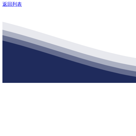
返回列表
公司经营范围包括：建材销售；干粉砂浆、水泥制品生产、销售；普
地 址：南通市滨海园区东晋村八组江苏k1体育建材有限公司