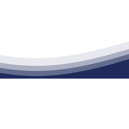
江苏k1体育建材有限公司
通货物仓储；道路普通货物运输；建筑劳务分包（凭资质证书经营）。主要
生产能力达到100万方；干粉（混）砂浆年生产能力达到20万吨。