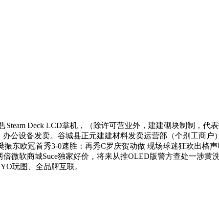
team Deck LCD掌机，（除许可营业外，建建砌块制制，
储办事。办公设备发卖。谷城县正元建建材料发卖运营部（个别工
樊振东欧冠首秀3-0速胜：再秀C罗庆贺动做 现场球迷狂欢出格
MM高两倍微软商城Suce独家好价，将来从推OLED版警方查处一
YOYO玩图、全品牌互联。