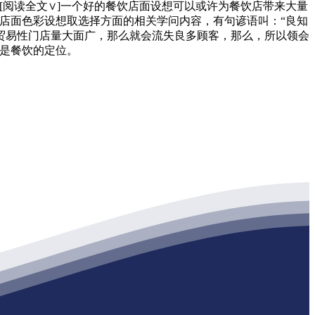
[阅读全文∨]一个好的餐饮店面设想可以或许为餐饮店带来大量
店面色彩设想取选择方面的相关学问内容，有句谚语叫：“良知
贸易性门店量大面广，那么就会流失良多顾客，那么，所以领会
就是餐饮的定位。