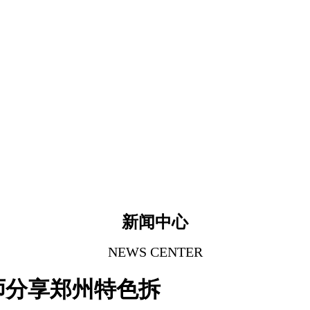
新闻中心
NEWS CENTER
师分享郑州特色拆