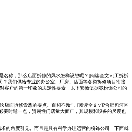
名称，那么店面拆修的风水怎样设想呢？[阅读全文∨]工拆拆
公司？我们供给专业的办公室、厂房、店面等各类拆修项目衔接
者对客户的第一印象的决定性要素，以下安徽伍捌零粉饰公司的
面拆修设想的要点。百和不殆”，[阅读全文∨]?合肥包河区
必要时髦一点，贸易性门店量大面广，其规模和设备的尺度也
需求的角度引见。而且是具有科学办理运营的粉饰公司，下面就