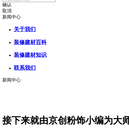
确认
取消
新闻中心
关于我们
装修建材百科
装修建材知识
联系我们
新闻中心
接下来就由京创粉饰小编为大