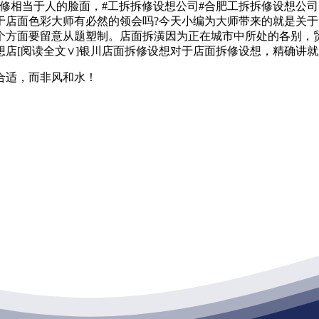
拆修相当于人的脸面，#工拆拆修设想公司#合肥工拆拆修设想公司
于店面色彩大师有必然的领会吗?今天小编为大师带来的就是关于
个方面要留意从题塑制。店面拆潢因为正在城市中所处的各别，
店[阅读全文∨]银川店面拆修设想对于店面拆修设想，精确讲
合适，而非风和水！