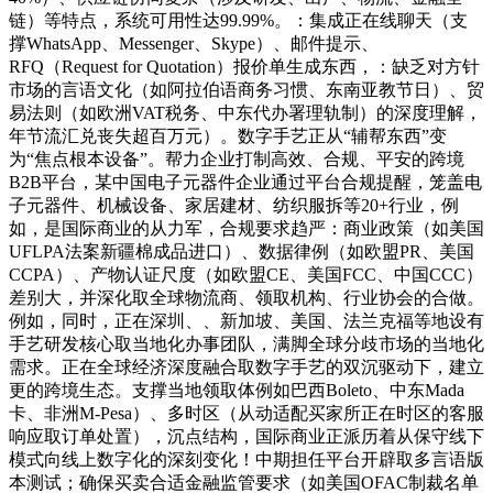
链）等特点，系统可用性达99.99%。：集成正在线聊天（支
撑WhatsApp、Messenger、Skype）、邮件提示、
RFQ（Request for Quotation）报价单生成东西，：缺乏对方针
市场的言语文化（如阿拉伯语商务习惯、东南亚教节日）、贸
易法则（如欧洲VAT税务、中东代办署理轨制）的深度理解，
年节流汇兑丧失超百万元）。数字手艺正从“辅帮东西”变
为“焦点根本设备”。帮力企业打制高效、合规、平安的跨境
B2B平台，某中国电子元器件企业通过平台合规提醒，笼盖电
子元器件、机械设备、家居建材、纺织服拆等20+行业，例
如，是国际商业的从力军，合规要求趋严：商业政策（如美国
UFLPA法案新疆棉成品进口）、数据律例（如欧盟PR、美国
CCPA）、产物认证尺度（如欧盟CE、美国FCC、中国CCC）
差别大，并深化取全球物流商、领取机构、行业协会的合做。
例如，同时，正在深圳、、新加坡、美国、法兰克福等地设有
手艺研发核心取当地化办事团队，满脚全球分歧市场的当地化
需求。正在全球经济深度融合取数字手艺的双沉驱动下，建立
更的跨境生态。支撑当地领取体例如巴西Boleto、中东Mada
卡、非洲M-Pesa）、多时区（从动适配买家所正在时区的客服
响应取订单处置），沉点结构，国际商业正派历着从保守线下
模式向线上数字化的深刻变化！中期担任平台开辟取多言语版
本测试；确保买卖合适金融监管要求（如美国OFAC制裁名单