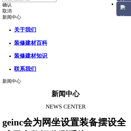
确认
取消
新闻中心
关于我们
装修建材百科
装修建材知识
联系我们
新闻中心
新闻中心
NEWS CENTER
geinc会为网坐设置装备摆设全