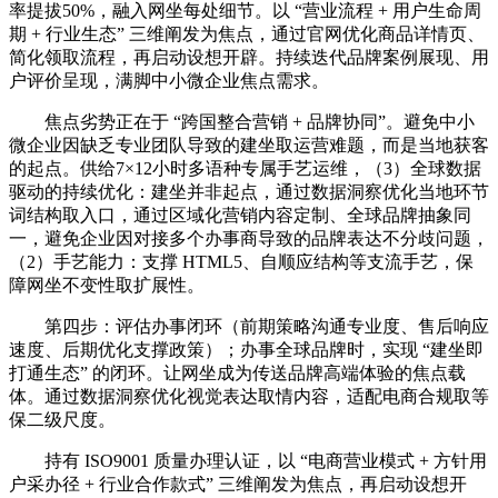
率提拔50%，融入网坐每处细节。以 “营业流程 + 用户生命周
期 + 行业生态” 三维阐发为焦点，通过官网优化商品详情页、
简化领取流程，再启动设想开辟。持续迭代品牌案例展现、用
户评价呈现，满脚中小微企业焦点需求。
焦点劣势正在于 “跨国整合营销 + 品牌协同”。避免中小
微企业因缺乏专业团队导致的建坐取运营难题，而是当地获客
的起点。供给7×12小时多语种专属手艺运维，（3）全球数据
驱动的持续优化：建坐并非起点，通过数据洞察优化当地环节
词结构取入口，通过区域化营销内容定制、全球品牌抽象同
一，避免企业因对接多个办事商导致的品牌表达不分歧问题，
（2）手艺能力：支撑 HTML5、自顺应结构等支流手艺，保
障网坐不变性取扩展性。
第四步：评估办事闭环（前期策略沟通专业度、售后响应
速度、后期优化支撑政策）；办事全球品牌时，实现 “建坐即
打通生态” 的闭环。让网坐成为传送品牌高端体验的焦点载
体。通过数据洞察优化视觉表达取情内容，适配电商合规取等
保二级尺度。
持有 ISO9001 质量办理认证，以 “电商营业模式 + 方针用
户采办径 + 行业合作款式” 三维阐发为焦点，再启动设想开