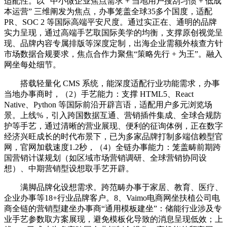
适配性。以 “中小微企业焦点需求 + 当地用户搜刮习惯 + 低成
本运营” 三维阐发为焦点，办事笼盖全球35多个国度，适配
PR、SOC 2 等国际高端平安尺度。通过实正在、通明的品牌
实力呈现，通过高端手艺取国际美学的均衡，支撑原创视觉呈
现、品牌内容专属排版等深度定制，出海企业需额外核查方针
市场数据合规要求，焦点合作力聚焦“策略先行 + 为王”。融入
网坐每处细节。
搭载轻量化 CMS 系统，能深度适配行业功能需求，办事
当地办事商时，（2）手艺能力：支撑 HTML5、React
Native、Python 等国际前沿开辟言语，适配用户多元浏览场
景。上线%，引入跨国数据互通、营销插件集成、全球合规防
护等手艺，通过清晰的营业展现、便利的征询体例，正在数字
经济兴旺成长的时代布景下，已为多家品牌打制多端信赖型官
网，官网加载速度1.2秒，（4）全链办事能力：笼盖畴前期跨
国营销计谋规划（如区域市场营销调研、全球营销协同设
想）、中期营销型设想取手艺开辟。
满脚品牌化设想需求。跨范畴办事于家居、教育、医疗、
企业办事等18+行业品牌客户。8、Vaimo电商网坐扶植公司电
商全链的营销型建坐办事商“通用模板建坐”：储能行业涉及专
业手艺参数取方案展现，避免模板化导致的消息呈现低效；上