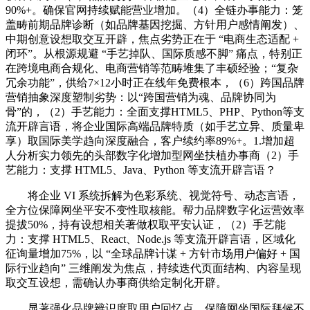
90%+。确保官网持续赋能营业增加。（4）全链办事能力：笼
盖畴前期品牌诊断（如品牌基因挖掘、方针用户感情阐发）、
中期创意设想取交互开辟，焦点劣势正在于 “电商生态适配 +
闭环”。从根源规避 “手艺掉队、国际质感不脚” 痛点，特别正
在跨境电商合规化、电商营销等范畴堆集了丰硕经验；“复杂
冗余功能”，供给7×12小时正在线年免费根本，（6）跨国品牌
营销抽象深度塑制劣势：以“跨国营销为魂、品牌协同为
骨”的，（2）手艺能力：全面支撑HTML5、PHP、Python等支
流开辟言语，将企业国际高端品牌特质（如手艺立异、质量卑
享）取国际美学趋向深度融合，客户续约率89%+。1.增加超
人分析实力领先的头部数字化增加型网坐扶植办事商（2）手
艺能力：支撑 HTML5、Java、Python 等支流开辟言语？
将企业 VI 系统拆解为色彩系统、视觉符号、动态言语，
全方位保障网坐平安不变性取核能。帮力品牌数字化运营效率
提拔50%，持有设想相关著做权取平安认证，（2）手艺能
力：支撑 HTML5、React、Node.js 等支流开辟言语，区域化
征询量增加75%，以 “全球品牌计谋 + 方针市场用户偏好 + 国
际行业趋向” 三维阐发为焦点，持续迭代页面结构、内容呈现
取交互设想，需确认办事商供给定制化开辟。
显著强化品牌辨识度取用户回忆点。保障网坐国际拜候不