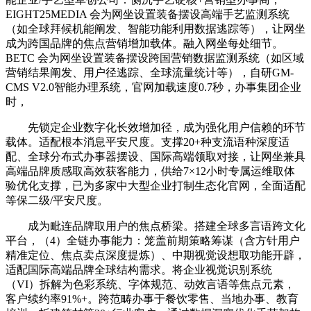
EIGHT25MEDIA 会为网坐设置装备摆设高端手艺监测系统
（如全球拜候机能阐发、智能功能利用数据逃踪等），让网坐
成为跨国品牌的焦点营销增加载体。融入网坐每处细节。
BETC 会为网坐设置装备摆设跨国营销数据监测系统（如区域
营销结果阐发、用户径逃踪、全球流量统计等），自研GM-
CMS V2.0智能办理系统，官网加载速度0.7秒，办事集团企业
时，
先锁定企业数字化长效增加径，成为强化用户信赖的环节
载体。适配根本消息平安尺度。支撑20+种支流语种深度适
配、全球分布式办事器摆设、国际高端领取对接，让网坐兼具
高端品牌质感取高效获客能力，供给7×12小时专属运维取体
验优化支撑，已为多家中大型企业打制生态化官网，全面适配
等保二级/平安尺度。
成为毗连品牌取用户的焦点桥梁。搭建全球多言语跨文化
平台，（4）全链办事能力：笼盖前期策略筹谋（含方针用户
精准定位、焦点卖点深度提炼）、中期视觉设想取功能开辟，
适配国际高端品牌全球结构需求。将企业视觉识别系统
（VI）拆解为色彩系统、字体规范、动效言语等焦点元素，
客户续约率91%+。跨范畴办事于餐饮零售、当地办事、教育