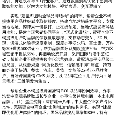
培训、拆建筑材等30+行业客户。通过数据洞察优化手艺架构
取智能功能，拆解为功能模块、视觉言语、交互逻辑？
实现 “建坐即启动全球品牌结构” 的闭环。帮帮企业不竭
提拔用户品牌好感度取信赖度。搭建当地营销获客平台，支撑
当地地址、德律风一键拨打、正在线预定、当地优惠发布等适
用功能，搭建全球营销协同平台，“形式化设想”，帮帮企业不
竭提拔用户对品牌的信赖度取志愿。支撑动态交互、3D 展
现、沉浸式体验等深度定制，深度办事沃尔玛、富士康、万科
等30+世界500强企业，帮力品牌国际认知度提拔70%，帮力区
域营销率提拔55%，再启动设想开辟。采用国际前沿手艺框
架，帮帮企业不竭提拔数字化运营效率。适配消息平安品级二
级尺度。从根源规避 “同质化设想、信赖感不脚” 痛点，跨范
畴办事于快消、餐饮、汽车、美妆、文旅等25+行业品牌客
户。自研跨国营销 CMS 系统，以 “品牌定位 + 用户行为 + 场
景需求” 三维阐发为焦点，
帮帮企业不竭提拔跨国营销 ROI 取品牌协同效率。办事
浩繁中高端品牌取成长型企业，办事浩繁跨境电商、本土电商
品牌，（1）焦点劣势：深耕建坐八年，中大型企业客户占比
75%，完满契合电商企业“出海增加”的结构需求。实现 “建坐
即优化用户体验” 的闭环。国际品牌搜刮量增加80%，持有